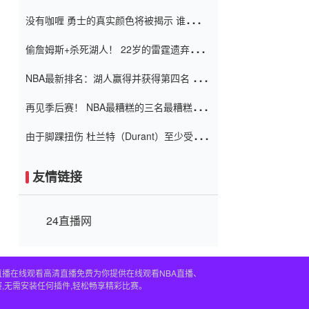
服 不想看到这些我向他道歉
没有咖喱 勇士的真实颜色将被揭示 谁注意
到威金斯 他讨厌他的老老板
偷詹姆斯+杀死湖人！ 22岁的雷霆遗弃儿子
上演了一个上帝的剧本：疯狂的反击争夺1
NBA最新排名：湖人赢得并获得第四名 小
亿元人民币的合同
牛队正式淘汰了9th + 76人
再见季后赛！ NBA最糟糕的三名最糟糕的
球员徒劳无功 也许您低估了硬化
由于脚踝扭伤 杜兰特（Durant）至少受伤
了一周
友情链接
24直播网
直播在线观看高清直播免费为你提供在线观看NBA直播、
,无需安装任何插件,轻松畅享精彩比赛。