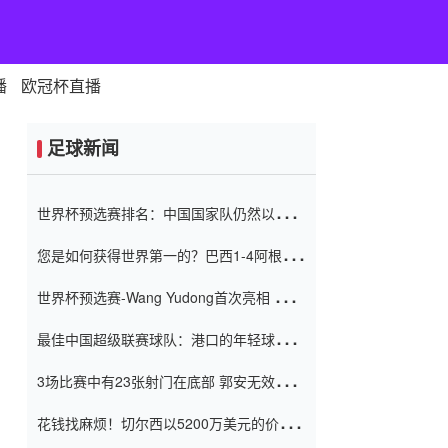
播
欧冠杯直播
足球新闻
世界杯预选赛排名：中国国家队仍然以6分
排名底部 进球差-13令人震惊
您是如何获得世界第一的？巴西1-4阿根
廷：Vinicius 0射击90分钟内
世界杯预选赛-Wang Yudong首次亮相 中国
国家足球队错过了世界杯0-2
最佳中国超级联赛球队：港口的年轻球员在
一场战斗中闻名 伊万放弃了泰桑
3场比赛中有23张射门在底部 郭安无效传球
（Taishan）
鸟儿被用来摆脱它 Setien痴迷于三名后卫
花钱找麻烦！切尔西以5200万美元的价格
购买了菲利克斯 签了7年 并在半年内租了夏