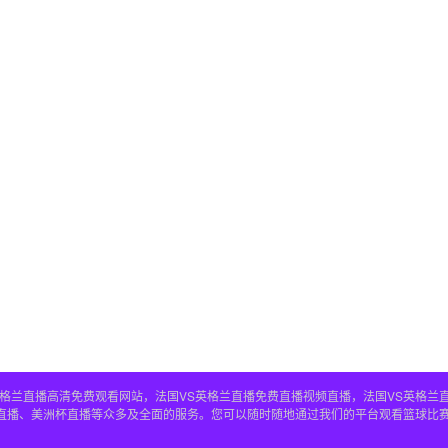
S英格兰直播高清免费观看网站，法国VS英格兰直播免费直播视频直播，法国VS英格兰
兰直播、美洲杯直播等众多及全面的服务。您可以随时随地通过我们的平台观看篮球比赛