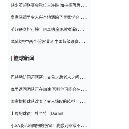
缺少英超联赛金靴位三连胜 海拉德落后6球
窗口
只有两个连续三个连续三靴
皇家马德里令人兴奋地消除了皇家学会 安
彭负责造成巨大的灾难！
英超联赛排行榜：阿森纳追逐利物浦9分 曼
联连续三件坏事
3场比赛中两个低级错误 中国超级联赛的前
守门员很老 是时候让位了 最好的继任者出
现
篮球新闻
巴特勒访问迈阿密：交易之后老人之间的第
一场比赛 要解决热情的怨恨
库里返回团队正在加速 否则他可能会在下
一天回到场地！巴特勒迈阿密的纸牌游戏引
国家橄榄球队改变了令人惊叹的阵型！伊万
起了人们的关注
（Ivan
上周的球员：杜兰特（Durant
小SA谈论塔图姆的伤害：我感到非常不舒