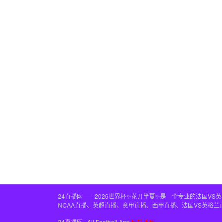
24直播网——2026世界杯✨花开半夏✨是一个专业的法国V
NCAA直播、英超直播、意甲直播、西甲直播、法国VS英格
24直播网 | All Football App
网站地图