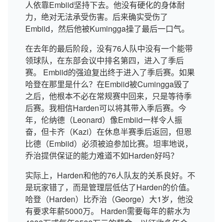
人依靠Embiid坚持下去。他没有硬化的身体耐
力，绝对无法承受伤害。后来确实受伤了
Embiid，然后他被Kumingga操了最后一口气。
在去年的最后阶段，没有76人队中没有一个能带
领球队，在东部会议中排名第四，进入了季后
赛。 Embiid的强迫复出终于进入了季后赛。如果
哈登在那里是什么？在Embiid被Cumingga毁了
之后，他根本不必在常规赛中回来，只是等待季
后赛。我相信Harden可以将其带入季后赛。今
年，伦纳德（Leonard）像Embiid一样令人振
奋，但卡齐（Kazi）在休息半赛季后返回，但恩
比德（Embiid）必须被迫参加比赛。坦率地说，
乔治提供保证的能力难道不如Harden好吗？
实际上，Harden和他的76人队友的关系良好。不
是玩家错了，而是管理层低估了Harden的价值。
哈登（Harden）比乔治（George）大1岁，他没
有要求年薪5000万。 Harden需要每年的薪水为