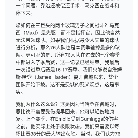
一个问题。乔治还被偿还手术，马克西在战斗和
停下来。
您如何在三巨头的两个玻璃男子之间战斗？马克
西（Maxi）是先驱，而不是指挥官，因此他自然
无法带领球队。如果我们根据最令人失望的球队
进行分析，那么76人队也是本赛季输掉最多的球
队。更可耻的是，所有76人队在过去的七个赛季
中都进入了季后赛，这一记录已经结束。我最后
一次错过季后赛是16-17赛季。我们只能说自詹姆
斯·哈登（James Harden）离开费城以来，整个
团队开始下坡。这不是费城的贬义观点，这是事
实。
我们为什么这么说？这是因为当哈登在费城时，
恩比德不需要受伤提早回来，他可以轻伤地康
复。上个赛季，在Embiid受到Cumingga的伤害
之前，他实际上处于极限状态。我们只需要以每
场比赛38分的最大输出获胜。当时，我们认为76