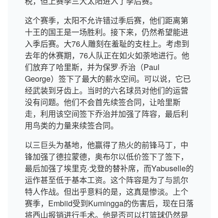
税，但上赛季三大太阳进入了季后赛。
这个赛季，太阳不允许错过季后赛，他们距离第
十王的国王是一场胜利。接下来，仍然希望能进
入季后赛。大76人雕刻在羞耻的支柱上。考虑到
去年的休赛期，76人队正在如火如荼地进行。他
们放弃了哈里斯，并为保罗·乔治（Paul
George）签下了最大的薪水空间。可以说，它已
经武装到牙齿上。当时的六名球员对他们的运营
没有问题。他们不会首先续签合同，让哈里斯
走，利用该空间签下乔治并加强了阵容，最后利
用鸟类的力量来续签合同。
以三巨头为基地，他赢得了热火的前锋马丁，中
锋加强了德拉蒙德，奥布尔以低价签下了签下，
最后加强了埃里克·戈登的替补席，而Yabuselle的
运作甚至低于基本工资。这个阵容是为了与凯尔
特人作战。但出乎意料的是，这真是惨淡。上个
赛季，Embiid受到Kumingga的伤害后，现在日落
将西山报销进行手术。他是否可以打篮球仍然是