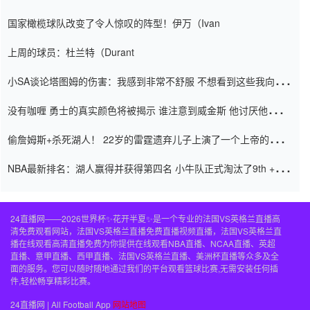
阿密的纸牌游戏引起了人们的关注
国家橄榄球队改变了令人惊叹的阵型！伊万（Ivan
上周的球员：杜兰特（Durant
小SA谈论塔图姆的伤害：我感到非常不舒服 不想看到这些我向他
道歉
没有咖喱 勇士的真实颜色将被揭示 谁注意到威金斯 他讨厌他的老
老板
偷詹姆斯+杀死湖人！ 22岁的雷霆遗弃儿子上演了一个上帝的剧
本：疯狂的反击争夺1亿元人民币的合同
NBA最新排名：湖人赢得并获得第四名 小牛队正式淘汰了9th + 76
人
24直播网——2026世界杯✨花开半夏✨是一个专业的法国VS英格兰直播高
清免费观看网站，法国VS英格兰直播免费直播视频直播，法国VS英格兰直
播在线观看高清直播免费为你提供在线观看NBA直播、NCAA直播、英超
直播、意甲直播、西甲直播、法国VS英格兰直播、美洲杯直播等众多及全
面的服务。您可以随时随地通过我们的平台观看篮球比赛,无需安装任何插
件,轻松畅享精彩比赛。
24直播网 | All Football App
网站地图