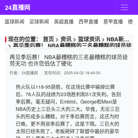
24直播网
篮球新闻
足球新闻
英超直播
西甲直播
意甲直播
德甲
现在的位置：
首页
>
资讯
>
篮球资讯
>
NBA新闻
>
再见季后赛！ NBA最糟糕的三名最糟糕的球员徒
劳无功 也许您低估了硬化
再见季后赛！ NBA最糟糕的三名最糟糕的球员徒
劳无功 也许您低估了硬化
作者：
24直播网
发布时间：2025-04-02 18:44:00
热火队以118-95获胜，在这场比赛中输掉比赛
后，76人队的战绩为23场胜利和51次失利。告别
季后赛。毫无疑问，Embiid，George和Maxi是
NBA历史上三巨头三大的三大。毕竟，无论三巨
头的形成多么糟糕，对于季后赛而言，这还为时
已晚，更不用说季后赛了，这是下限。三巨大的
太阳已经失败了，老板砸碎了联盟中最好的豪华