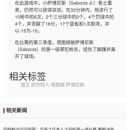
在此游戏中，小萨博尼斯（Sabonis Jr.）卷土重
来，仍然可以获得双双。在32分钟内，他进行了
10枪中的6次，2个三分球中的0个，4个罚球中的
4个，并贡献了16分，17个篮板和1次助攻，并
以-15为-15。
在比赛的第三季度，塔图姆被萨博尼斯
（Sabonis）的第一级罪犯枪杀，扭伤了脚踝并离
开了球场。
相关标签
国王
凯尔特人
塔图姆
萨博尼斯
相关新闻
巴特勒访问迈阿密：交易之后老人之间的第一场比赛 要解决热情的