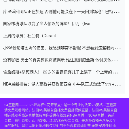
怨恨
库里返回团队正在加速 否则他可能会在下一天回到场地！巴特勒迈
阿密的纸牌游戏引起了人们的关注
国家橄榄球队改变了令人惊叹的阵型！伊万（Ivan
上周的球员：杜兰特（Durant
小SA谈论塔图姆的伤害：我感到非常不舒服 不想看到这些我向他
道歉
没有咖喱 勇士的真实颜色将被揭示 谁注意到威金斯 他讨厌他的老
老板
偷詹姆斯+杀死湖人！ 22岁的雷霆遗弃儿子上演了一个上帝的剧
本：疯狂的反击争夺1亿元人民币的合同
NBA最新排名：湖人赢得并获得第四名 小牛队正式淘汰了9th + 76
人
24直播网——2026世界杯✨花开半夏✨是一个专业的法国VS英格兰直播高
清免费观看网站，法国VS英格兰直播免费直播视频直播，法国VS英格兰直
播在线观看高清直播免费为你提供在线观看NBA直播、NCAA直播、英超
直播、意甲直播、西甲直播、法国VS英格兰直播、美洲杯直播等众多及全
面的服务。您可以随时随地通过我们的平台观看篮球比赛,无需安装任何插