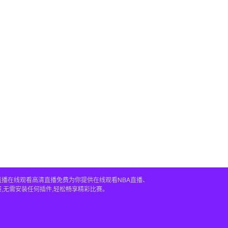
直播在线观看高清直播免费为你提供在线观看NBA直播、
,无需安装任何插件,轻松畅享精彩比赛。