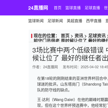
24直播网
首页
篮球直播
足球直播
世
篮球新闻
足球新闻
英超直播
西甲直播
现在的位置：
首页
>
资讯
>
足球资讯
前守门员很老 是时候让位了 最好的继
3场比赛中两个低级错误 
候让位了 最好的继任者
作者：
24直播网
发布时间：2025-04-02 18:45
在第18轮的刚刚结束的亚洲世界杯回合中
球迷的批评。山东塔尚门（Shandong Ta
队的防守线的缺点。
王·达利（Wang Dalei）在他的巅峰
现，但在这个世界杯预选赛中，他经常犯