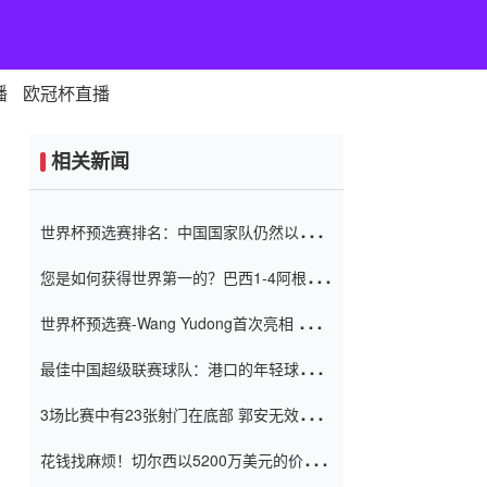
播
欧冠杯直播
相关新闻
世界杯预选赛排名：中国国家队仍然以6分
排名底部 进球差-13令人震惊
您是如何获得世界第一的？巴西1-4阿根
廷：Vinicius 0射击90分钟内
世界杯预选赛-Wang Yudong首次亮相 中国
国家足球队错过了世界杯0-2
最佳中国超级联赛球队：港口的年轻球员在
一场战斗中闻名 伊万放弃了泰桑
3场比赛中有23张射门在底部 郭安无效传球
（Taishan）
鸟儿被用来摆脱它 Setien痴迷于三名后卫
花钱找麻烦！切尔西以5200万美元的价格
购买了菲利克斯 签了7年 并在半年内租了夏