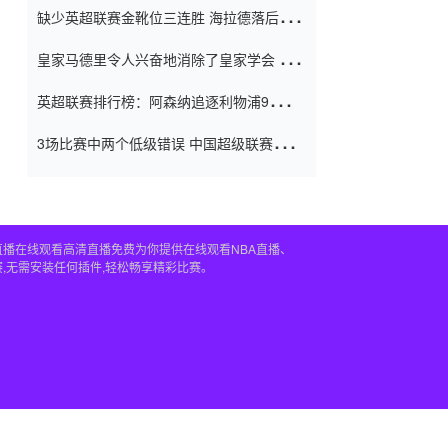
缺少英超联赛金靴位三连胜 海拉德落后6球
窗口
只有两个连续三个连续三靴
皇家马德里令人兴奋地消除了皇家学会 安
彭负责造成巨大的灾难！
英超联赛排行榜：阿森纳追逐利物浦9分 曼
联连续三件坏事
3场比赛中两个低级错误 中国超级联赛的前
守门员很老 是时候让位了 最好的继任者出
现
直播在线观看高清直播免费为你提供在线观看NBA直播、
,无需安装任何插件,轻松畅享精彩比赛。