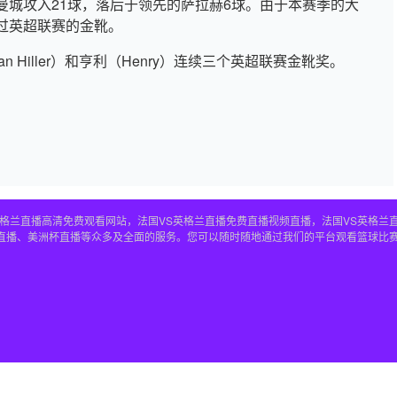
曼城攻入21球，落后于领先的萨拉赫6球。由于本赛季的大
过英超联赛的金靴。
 Hiller）和亨利（Henry）连续三个英超联赛金靴奖。
S英格兰直播高清免费观看网站，法国VS英格兰直播免费直播视频直播，法国VS英格兰
兰直播、美洲杯直播等众多及全面的服务。您可以随时随地通过我们的平台观看篮球比赛