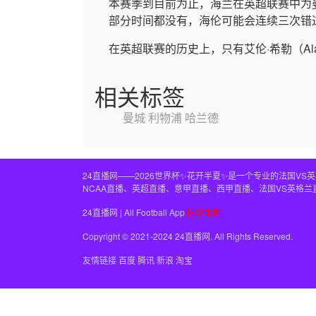
本赛季到目前为止，海兰在英超联赛中为
部分时间都没有，海伦可能会连续三次错
在英超联赛的历史上，只有艾伦·希勒（Alan
相关标签
曼城
利物浦
哈兰德
24直播网——2026世界杯✨花开半夏✨是一个专业的法国V
NCAA直播、英超直播、意甲直播、西甲直播、法国VS英格
24直播网 | All Football App
网站地图
Copyright © 2021-2024 24直播网. All Rights Reserved.
友情链接
百度
腾讯
新浪
淘宝