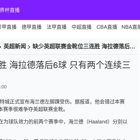
界杯直播
意甲直播
德甲直播
法甲直播
中超直播
CBA直播
NBA直
>
英超新闻
>
缺少英超联赛金靴位三连胜 海拉德落后6
 海拉德落后6球 只有两个连续三
:00
说，曼彻斯特城正式宣布海兰德左脚踝受伤。据报道，他会错过本赛
本赛季很难争夺英超联赛金靴。
城。在为球队效力的前两个赛季中，海兰德（Haaland）分别以