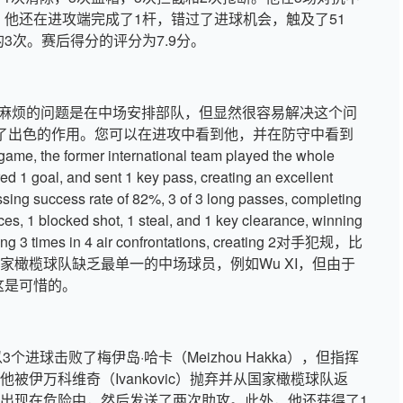
。他还在进攻端完成了1杆，错过了进球机会，触及了51
3次。赛后得分的评分为7.9分。
最麻烦的问题是在中场安排部队，但显然很容易解决这个问
挥了出色的作用。您可以在进攻中看到他，并在防守中看到
e former international team played the whole
ed 1 goal, and sent 1 key pass, creating an excellent
ssing success rate of 82%, 3 of 3 long passes, completing
ces, 1 blocked shot, 1 steal, and 1 key clearance, winning
nning 3 times in 4 air confrontations, creating 2对手犯规，比
家橄榄球队缺乏最单一的中场球员，例如Wu XI，但由于
这是可惜的。
进球击败了梅伊岛·哈卡（Meizhou Hakka），但指挥
），他被伊万科维奇（Ivankovic）抛弃并从国家橄榄球队返
）被命令出现在危险中，然后发送了两次助攻。此外，他还获得了1