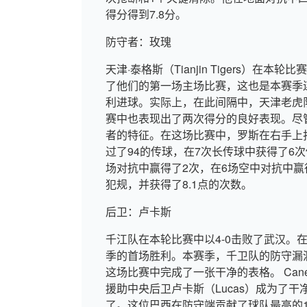
得分得到7.8分。
防守者：玫瑰
天津·泰格斯（Tianjin Tigers）在本轮
了他们的第一场主场比赛，这也是本赛季
利进球。实际上，在此间隔中，天津老虎
赛中也表现出了两次得分的良好表现。尽
者的特征。在这场比赛中，罗斯在右手上打
过了94的传球，在7次长传球中获得了6
场对抗中赢得了2次，在6场空中对抗中赢
犯规，并获得了8.1点的次数。
后卫：卢卡斯
千江队在本轮比赛中以4-0击败了武汉。
季的首场胜利。本赛季，千卫队的防守漏
这场比赛中完成了一张干净的表格。 Ca
援助中央后卫卢卡斯（Lucas）成为了
了。这位巴西在防守端贡献了球队最高的1