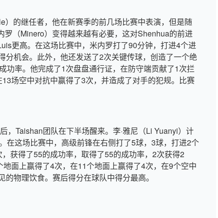
alele）的继任者，他在新赛季的前几场比赛中表演，但是随
（Minero）变得越来越有必要，这对Shenhua的前进
uis更高。在这场比赛中，米内罗打了90分钟，打进4个进
个得分机会。此外，他还发送了2次关键传球，创造了一个绝
的成功率。他完成了1次盘盘通行证，在防守端贡献了1次拦
在13场空中对抗中赢得了3次，并造成了对手的犯规。比赛
骗之后，Taishan团队在下半场醒来。李·雅尼（Li Yuanyi）计
枪。在这场比赛中，高级前锋在右侧打了5球，3球，打进2个
，获得了55的成功率，取得了55的成功率，2次获得2
个地面上赢得了4次，在11个地面上赢得了4次，在9个空中
易见的物理饮食。赛后得分在球队中得分最高。