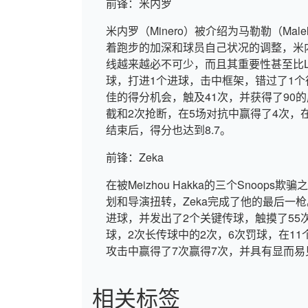
前锋：米内罗
米内罗（Minero）被介绍为马勒勒（M
着跑步的加深和球员自己状况的调整，米内罗
线越来越必不可少，而且其重要性甚至比L
球，打进1个进球，击中框架，错过了1
佳的得分机会，触及41次，并获得了90
截和2次抢断，在5场对抗中赢得了4次，
结束后，得分也达到8.7。
前锋：Zeka
在被Meizhou Hakka的三个Snoops欺
划和导演扭转，Zeka完成了他的最后一
进球，并发出了2个关键传球，触摸了55次
球，2次长传球中的2次，6次罚球，在11
攻击中赢得了7次赢得7次，并具有显而
相关标签