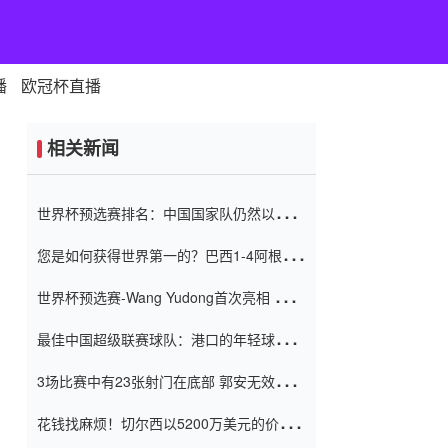
播
欧冠杯直播
相关新闻
世界杯预选赛排名：中国国家队仍然以6分
排名底部 进球差-13令人震惊
您是如何获得世界第一的？巴西1-4阿根
廷：Vinicius 0射击90分钟内
世界杯预选赛-Wang Yudong首次亮相 中国
国家足球队错过了世界杯0-2
最佳中国超级联赛球队：港口的年轻球员在
一场战斗中闻名 伊万放弃了泰桑
3场比赛中有23张射门在底部 郭安无效传球
（Taishan）
鸟儿被用来摆脱它 Setien痴迷于三名后卫
花钱找麻烦！切尔西以5200万美元的价格
购买了菲利克斯 签了7年 并在半年内租了夏