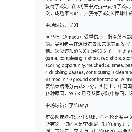
赢得了2次，在3场空中对抗中赢得了2次
次，成功率为84，并获得了6次长传球中的
中场球员：吴XI
阿马杜（Amadu）受重伤后，斯洛茨基
题。吴XI老兵在连接过去和未来方面发
他。您应该知道吴XI已经36岁了。 In this game, th
game, completing 4 shots, two shots, scor
scoring opportunity, touched 56 times, pa
4 dribbling passes, contributing 4 clearan
6 times in 10 ground confrontations, wi
赛结束后得分高达8.7分。实际上，中国国
各种原因，Wu XI已经从国家队中撤回，
中场球员：李Yuanyi
塔桑队连续打进4个进球，在本轮比赛中以3个
所有这一切的人是李·雅尼（Li Yuanyi
回。下半年，李·雅尼（Li Yuanyi