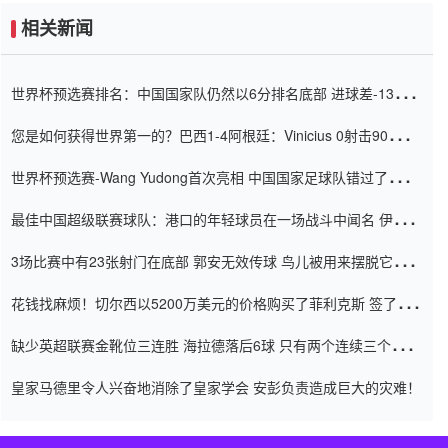
相关新闻
世界杯预选赛排名：中国国家队仍然以6分排名底部 进球差-13令人
震惊
您是如何获得世界第一的？巴西1-4阿根廷：Vinicius 0射击90分钟
内
世界杯预选赛-Wang Yudong首次亮相 中国国家足球队错过了世界
杯0-2
最佳中国超级联赛球队：港口的年轻球员在一场战斗中闻名 伊万放
弃了泰桑（Taishan）
3场比赛中有23张射门在底部 郭安无效传球 鸟儿被用来摆脱它
Setien痴迷于三名后卫
花钱找麻烦！切尔西以5200万美元的价格购买了菲利克斯 签了7年
并在半年内租了夏窗口
缺少英超联赛金靴位三连胜 海拉德落后6球 只有两个连续三个连续
三靴
皇家马德里令人兴奋地消除了皇家学会 安彭负责造成巨大的灾难！