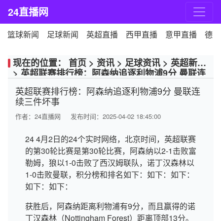
24直播网
篮球新闻
足球新闻
英超直播
西甲直播
意甲直播
德甲
现在的位置：
首页
>
资讯
>
足球资讯
>
英超新闻
>
英超联赛排行榜：阿森纳追逐利物浦9分 曼联连
续三件坏事
英超联赛排行榜：阿森纳追逐利物浦9分 曼联连
续三件坏事
作者：
24直播网
发布时间：2025-04-02 18:45:00
24 4月2日的24个实时网络，北京时间，英超联赛
的第30轮比赛是第30轮比赛，阿森纳以2-1击败富
勒姆，狼以1-0击败了西汉姆联队，诺丁汉森林以
1-0击败曼联，积分榜和排名如下：如下：如下：
如下：如下：
获胜后，阿森纳距离利物浦有9分，而且赢得的诺
丁汉森林（Nottingham Forest）距离顶部13分。