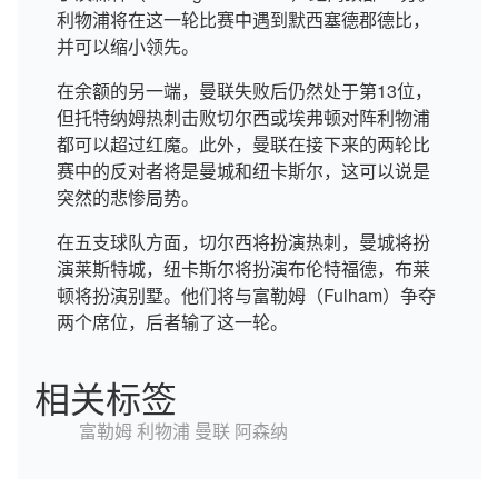
利物浦将在这一轮比赛中遇到默西塞德郡德比，
并可以缩小领先。
在余额的另一端，曼联失败后仍然处于第13位，
但托特纳姆热刺击败切尔西或埃弗顿对阵利物浦
都可以超过红魔。此外，曼联在接下来的两轮比
赛中的反对者将是曼城和纽卡斯尔，这可以说是
突然的悲惨局势。
在五支球队方面，切尔西将扮演热刺，曼城将扮
演莱斯特城，纽卡斯尔将扮演布伦特福德，布莱
顿将扮演别墅。他们将与富勒姆（Fulham）争夺
两个席位，后者输了这一轮。
相关标签
富勒姆
利物浦
曼联
阿森纳