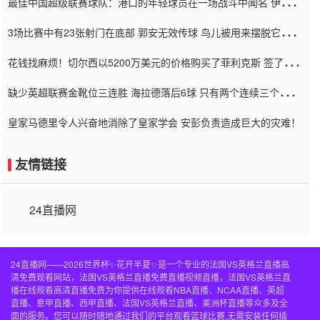
最佳中国超级联赛球队：港口的年轻球员在一场战斗中闻名 伊万放
弃了泰桑（Taishan）
3场比赛中有23张射门在底部 郭安无效传球 鸟儿被用来摆脱它
Setien痴迷于三名后卫
花钱找麻烦！切尔西以5200万美元的价格购买了菲利克斯 签了7年
并在半年内租了夏窗口
缺少英超联赛金靴位三连胜 海拉德落后6球 只有两个连续三个连续
三靴
皇家马德里令人兴奋地消除了皇家学会 安彭负责造成巨大的灾难！
友情链接
24直播网
24直播网——2026世界杯✨花开半夏✨是一个专业的法国VS英格兰直播高
清免费观看网站，法国VS英格兰直播免费直播视频直播，法国VS英格兰直
播在线观看高清直播免费为你提供在线观看NBA直播、NCAA直播、英超
直播、意甲直播、西甲直播、法国VS英格兰直播、美洲杯直播等众多及全
面的服务。您可以随时随地通过我们的平台观看篮球比赛,无需安装任何插