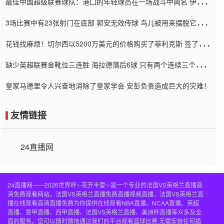
最佳中国超级联赛球队：港口的年轻球员在一场战斗中闻名 伊万放
弃了泰桑（Taishan）
3场比赛中有23张射门在底部 郭安无效传球 鸟儿被用来摆脱它
Setien痴迷于三名后卫
花钱找麻烦！切尔西以5200万美元的价格购买了菲利克斯 签了7年
并在半年内租了夏窗口
缺少英超联赛金靴位三连胜 海拉德落后6球 只有两个连续三个连续
三靴
皇家马德里令人兴奋地消除了皇家学会 安彭负责造成巨大的灾难！
友情链接
24直播网
24直播网——2026世界杯✨花开半夏✨是一个专业的法国VS英格兰直播高
清免费观看网站，法国VS英格兰直播免费直播视频直播，法国VS英格兰直
播在线观看高清直播免费为你提供在线观看NBA直播、NCAA直播、英超
直播、意甲直播、西甲直播、法国VS英格兰直播、美洲杯直播等众多及全
面的服务。您可以随时随地通过我们的平台观看篮球比赛,无需安装任何插