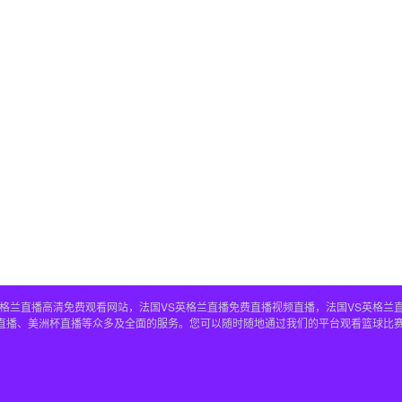
S英格兰直播高清免费观看网站，法国VS英格兰直播免费直播视频直播，法国VS英格兰
兰直播、美洲杯直播等众多及全面的服务。您可以随时随地通过我们的平台观看篮球比赛