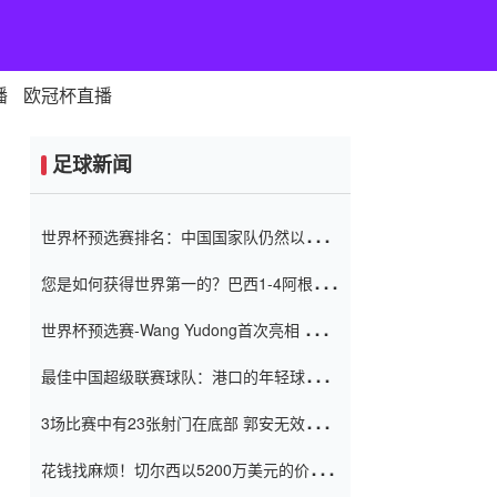
播
欧冠杯直播
足球新闻
世界杯预选赛排名：中国国家队仍然以6分
排名底部 进球差-13令人震惊
您是如何获得世界第一的？巴西1-4阿根
廷：Vinicius 0射击90分钟内
世界杯预选赛-Wang Yudong首次亮相 中国
国家足球队错过了世界杯0-2
最佳中国超级联赛球队：港口的年轻球员在
一场战斗中闻名 伊万放弃了泰桑
3场比赛中有23张射门在底部 郭安无效传球
（Taishan）
鸟儿被用来摆脱它 Setien痴迷于三名后卫
花钱找麻烦！切尔西以5200万美元的价格
购买了菲利克斯 签了7年 并在半年内租了夏