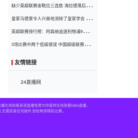
缺少英超联赛金靴位三连胜 海拉德落后6球
窗口
只有两个连续三个连续三靴
皇家马德里令人兴奋地消除了皇家学会 安
彭负责造成巨大的灾难！
英超联赛排行榜：阿森纳追逐利物浦9分 曼
联连续三件坏事
3场比赛中两个低级错误 中国超级联赛的前
守门员很老 是时候让位了 最好的继任者出
现
友情链接
24直播网
直播在线观看高清直播免费为你提供在线观看NBA直播、
,无需安装任何插件,轻松畅享精彩比赛。