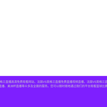
S英格兰直播高清免费观看网站，法国VS英格兰直播免费直播视频直播，法国VS英格兰
兰直播、美洲杯直播等众多及全面的服务。您可以随时随地通过我们的平台观看篮球比赛