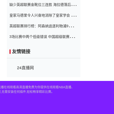
缺少英超联赛金靴位三连胜 海拉德落后6球
窗口
只有两个连续三个连续三靴
皇家马德里令人兴奋地消除了皇家学会 安
彭负责造成巨大的灾难！
英超联赛排行榜：阿森纳追逐利物浦9分 曼
联连续三件坏事
3场比赛中两个低级错误 中国超级联赛的前
守门员很老 是时候让位了 最好的继任者出
现
友情链接
24直播网
直播在线观看高清直播免费为你提供在线观看NBA直播、
,无需安装任何插件,轻松畅享精彩比赛。