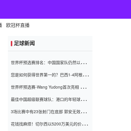
播
欧冠杯直播
足球新闻
世界杯预选赛排名：中国国家队仍然以6分
排名底部 进球差-13令人震惊
您是如何获得世界第一的？巴西1-4阿根
廷：Vinicius 0射击90分钟内
世界杯预选赛-Wang Yudong首次亮相 中国
国家足球队错过了世界杯0-2
最佳中国超级联赛球队：港口的年轻球员在
一场战斗中闻名 伊万放弃了泰桑
3场比赛中有23张射门在底部 郭安无效传球
（Taishan）
鸟儿被用来摆脱它 Setien痴迷于三名后卫
花钱找麻烦！切尔西以5200万美元的价格
购买了菲利克斯 签了7年 并在半年内租了夏