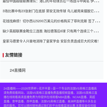
最佳中国超级联赛球队：港口的年轻球员在一场战斗中闻名 伊万放
弃了泰桑（Taishan）
3场比赛中有23张射门在底部 郭安无效传球 鸟儿被用来摆脱它
Setien痴迷于三名后卫
花钱找麻烦！切尔西以5200万美元的价格购买了菲利克斯 签了7年
并在半年内租了夏窗口
缺少英超联赛金靴位三连胜 海拉德落后6球 只有两个连续三个连续
三靴
皇家马德里令人兴奋地消除了皇家学会 安彭负责造成巨大的灾难！
友情链接
24直播网
24直播网——2026世界杯✨花开半夏✨是一个专业的法国VS英格兰直播高
清免费观看网站，法国VS英格兰直播免费直播视频直播，法国VS英格兰直
播在线观看高清直播免费为你提供在线观看NBA直播、NCAA直播、英超
直播、意甲直播、西甲直播、法国VS英格兰直播、美洲杯直播等众多及全
面的服务。您可以随时随地通过我们的平台观看篮球比赛,无需安装任何插