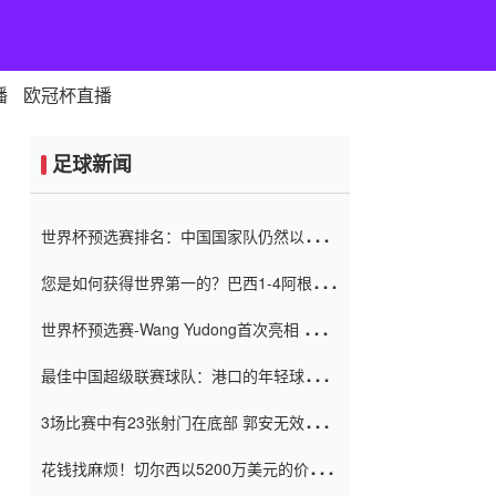
播
欧冠杯直播
足球新闻
世界杯预选赛排名：中国国家队仍然以6分
排名底部 进球差-13令人震惊
您是如何获得世界第一的？巴西1-4阿根
廷：Vinicius 0射击90分钟内
世界杯预选赛-Wang Yudong首次亮相 中国
国家足球队错过了世界杯0-2
最佳中国超级联赛球队：港口的年轻球员在
一场战斗中闻名 伊万放弃了泰桑
3场比赛中有23张射门在底部 郭安无效传球
（Taishan）
鸟儿被用来摆脱它 Setien痴迷于三名后卫
花钱找麻烦！切尔西以5200万美元的价格
购买了菲利克斯 签了7年 并在半年内租了夏