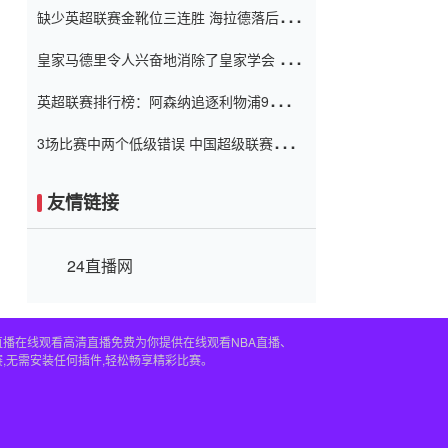
缺少英超联赛金靴位三连胜 海拉德落后6球
窗口
只有两个连续三个连续三靴
皇家马德里令人兴奋地消除了皇家学会 安
彭负责造成巨大的灾难！
英超联赛排行榜：阿森纳追逐利物浦9分 曼
联连续三件坏事
3场比赛中两个低级错误 中国超级联赛的前
守门员很老 是时候让位了 最好的继任者出
现
友情链接
24直播网
直播在线观看高清直播免费为你提供在线观看NBA直播、
,无需安装任何插件,轻松畅享精彩比赛。