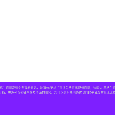
S英格兰直播高清免费观看网站，法国VS英格兰直播免费直播视频直播，法国VS英格兰
兰直播、美洲杯直播等众多及全面的服务。您可以随时随地通过我们的平台观看篮球比赛