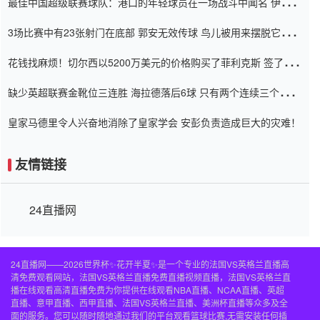
最佳中国超级联赛球队：港口的年轻球员在一场战斗中闻名 伊万放
弃了泰桑（Taishan）
3场比赛中有23张射门在底部 郭安无效传球 鸟儿被用来摆脱它
Setien痴迷于三名后卫
花钱找麻烦！切尔西以5200万美元的价格购买了菲利克斯 签了7年
并在半年内租了夏窗口
缺少英超联赛金靴位三连胜 海拉德落后6球 只有两个连续三个连续
三靴
皇家马德里令人兴奋地消除了皇家学会 安彭负责造成巨大的灾难！
友情链接
24直播网
24直播网——2026世界杯✨花开半夏✨是一个专业的法国VS英格兰直播高
清免费观看网站，法国VS英格兰直播免费直播视频直播，法国VS英格兰直
播在线观看高清直播免费为你提供在线观看NBA直播、NCAA直播、英超
直播、意甲直播、西甲直播、法国VS英格兰直播、美洲杯直播等众多及全
面的服务。您可以随时随地通过我们的平台观看篮球比赛,无需安装任何插