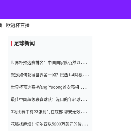
播
欧冠杯直播
足球新闻
世界杯预选赛排名：中国国家队仍然以6分
排名底部 进球差-13令人震惊
您是如何获得世界第一的？巴西1-4阿根
廷：Vinicius 0射击90分钟内
世界杯预选赛-Wang Yudong首次亮相 中国
国家足球队错过了世界杯0-2
最佳中国超级联赛球队：港口的年轻球员在
一场战斗中闻名 伊万放弃了泰桑
3场比赛中有23张射门在底部 郭安无效传球
（Taishan）
鸟儿被用来摆脱它 Setien痴迷于三名后卫
花钱找麻烦！切尔西以5200万美元的价格
购买了菲利克斯 签了7年 并在半年内租了夏