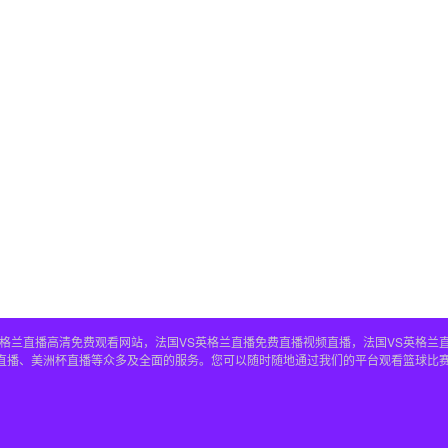
S英格兰直播高清免费观看网站，法国VS英格兰直播免费直播视频直播，法国VS英格兰
兰直播、美洲杯直播等众多及全面的服务。您可以随时随地通过我们的平台观看篮球比赛