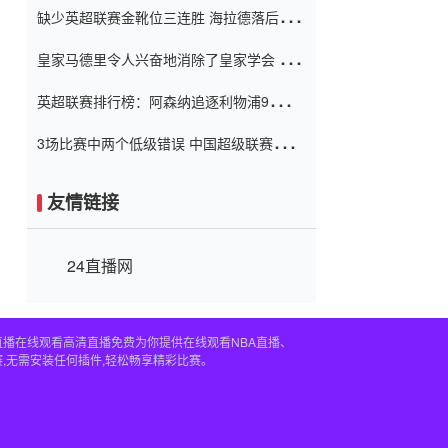
缺少英超联赛金靴位三连胜 海拉德落后6球
窗口
只有两个连续三个连续三靴
皇家马德里令人兴奋地消除了皇家学会 安
彭负责造成巨大的灾难！
英超联赛排行榜：阿森纳追逐利物浦9分 曼
联连续三件坏事
3场比赛中两个低级错误 中国超级联赛的前
守门员很老 是时候让位了 最好的继任者出
现
友情链接
24直播网
直播在线观看高清直播免费为你提供在线观看NBA直播、
,无需安装任何插件,轻松畅享精彩比赛。