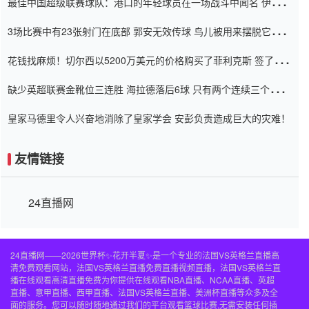
最佳中国超级联赛球队：港口的年轻球员在一场战斗中闻名 伊万放
弃了泰桑（Taishan）
3场比赛中有23张射门在底部 郭安无效传球 鸟儿被用来摆脱它
Setien痴迷于三名后卫
花钱找麻烦！切尔西以5200万美元的价格购买了菲利克斯 签了7年
并在半年内租了夏窗口
缺少英超联赛金靴位三连胜 海拉德落后6球 只有两个连续三个连续
三靴
皇家马德里令人兴奋地消除了皇家学会 安彭负责造成巨大的灾难！
友情链接
24直播网
24直播网——2026世界杯✨花开半夏✨是一个专业的法国VS英格兰直播高
清免费观看网站，法国VS英格兰直播免费直播视频直播，法国VS英格兰直
播在线观看高清直播免费为你提供在线观看NBA直播、NCAA直播、英超
直播、意甲直播、西甲直播、法国VS英格兰直播、美洲杯直播等众多及全
面的服务。您可以随时随地通过我们的平台观看篮球比赛,无需安装任何插