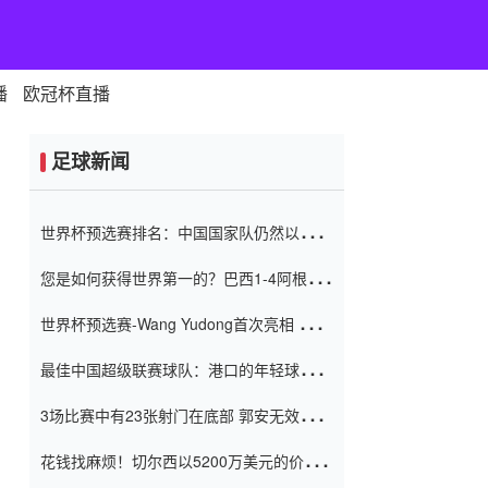
播
欧冠杯直播
足球新闻
世界杯预选赛排名：中国国家队仍然以6分
排名底部 进球差-13令人震惊
您是如何获得世界第一的？巴西1-4阿根
廷：Vinicius 0射击90分钟内
世界杯预选赛-Wang Yudong首次亮相 中国
国家足球队错过了世界杯0-2
最佳中国超级联赛球队：港口的年轻球员在
一场战斗中闻名 伊万放弃了泰桑
3场比赛中有23张射门在底部 郭安无效传球
（Taishan）
鸟儿被用来摆脱它 Setien痴迷于三名后卫
花钱找麻烦！切尔西以5200万美元的价格
购买了菲利克斯 签了7年 并在半年内租了夏