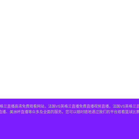
S英格兰直播高清免费观看网站，法国VS英格兰直播免费直播视频直播，法国VS英格兰
兰直播、美洲杯直播等众多及全面的服务。您可以随时随地通过我们的平台观看篮球比赛