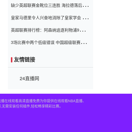
缺少英超联赛金靴位三连胜 海拉德落后6球
窗口
只有两个连续三个连续三靴
皇家马德里令人兴奋地消除了皇家学会 安
彭负责造成巨大的灾难！
英超联赛排行榜：阿森纳追逐利物浦9分 曼
联连续三件坏事
3场比赛中两个低级错误 中国超级联赛的前
守门员很老 是时候让位了 最好的继任者出
现
友情链接
24直播网
直播在线观看高清直播免费为你提供在线观看NBA直播、
,无需安装任何插件,轻松畅享精彩比赛。