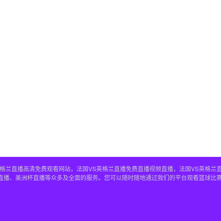
S英格兰直播高清免费观看网站，法国VS英格兰直播免费直播视频直播，法国VS英格兰
兰直播、美洲杯直播等众多及全面的服务。您可以随时随地通过我们的平台观看篮球比赛