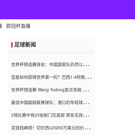
播
欧冠杯直播
足球新闻
世界杯预选赛排名：中国国家队仍然以6分
排名底部 进球差-13令人震惊
您是如何获得世界第一的？巴西1-4阿根
廷：Vinicius 0射击90分钟内
世界杯预选赛-Wang Yudong首次亮相 中国
国家足球队错过了世界杯0-2
最佳中国超级联赛球队：港口的年轻球员在
一场战斗中闻名 伊万放弃了泰桑
3场比赛中有23张射门在底部 郭安无效传球
（Taishan）
鸟儿被用来摆脱它 Setien痴迷于三名后卫
花钱找麻烦！切尔西以5200万美元的价格
购买了菲利克斯 签了7年 并在半年内租了夏