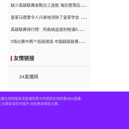
缺少英超联赛金靴位三连胜 海拉德落后6球
窗口
只有两个连续三个连续三靴
皇家马德里令人兴奋地消除了皇家学会 安
彭负责造成巨大的灾难！
英超联赛排行榜：阿森纳追逐利物浦9分 曼
联连续三件坏事
3场比赛中两个低级错误 中国超级联赛的前
守门员很老 是时候让位了 最好的继任者出
现
友情链接
24直播网
直播在线观看高清直播免费为你提供在线观看NBA直播、
,无需安装任何插件,轻松畅享精彩比赛。