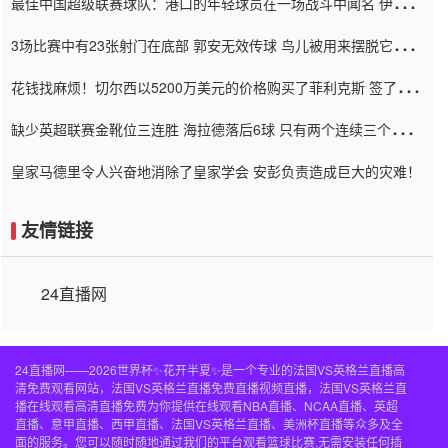
最佳中国超级联赛球队：港口的年轻球员在一场战斗中闻名 伊万放
弃了泰桑（Taishan）
3场比赛中有23张射门在底部 郭安无效传球 鸟儿被用来摆脱它
Setien痴迷于三名后卫
花钱找麻烦！切尔西以5200万美元的价格购买了菲利克斯 签了7年
并在半年内租了夏窗口
缺少英超联赛金靴位三连胜 海拉德落后6球 只有两个连续三个连续
三靴
皇家马德里令人兴奋地消除了皇家学会 安彭负责造成巨大的灾难！
友情链接
24直播网
24直播网——2026世界杯✨花开半夏✨是一个专业的法国VS英格兰直播高
清免费观看网站，法国VS英格兰直播免费直播视频直播，法国VS英格兰直
播在线观看高清直播免费为你提供在线观看NBA直播、NCAA直播、英超
直播、意甲直播、西甲直播、法国VS英格兰直播、美洲杯直播等众多及全
面的服务。您可以随时随地通过我们的平台观看篮球比赛,无需安装任何插