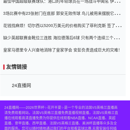
最佳中国超级联赛球队：港口的年轻球员在一场战斗中闻名 伊万放
弃了泰桑（Taishan）
3场比赛中有23张射门在底部 郭安无效传球 鸟儿被用来摆脱它
Setien痴迷于三名后卫
花钱找麻烦！切尔西以5200万美元的价格购买了菲利克斯 签了7年
并在半年内租了夏窗口
缺少英超联赛金靴位三连胜 海拉德落后6球 只有两个连续三个连续
三靴
皇家马德里令人兴奋地消除了皇家学会 安彭负责造成巨大的灾难！
友情链接
24直播网
24直播网——2026世界杯✨花开半夏✨是一个专业的法国VS英格兰直播高
清免费观看网站，法国VS英格兰直播免费直播视频直播，法国VS英格兰直
播在线观看高清直播免费为你提供在线观看NBA直播、NCAA直播、英超
直播、意甲直播、西甲直播、法国VS英格兰直播、美洲杯直播等众多及全
面的服务。您可以随时随地通过我们的平台观看篮球比赛,无需安装任何插