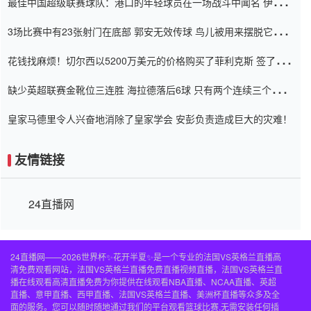
最佳中国超级联赛球队：港口的年轻球员在一场战斗中闻名 伊万放
弃了泰桑（Taishan）
3场比赛中有23张射门在底部 郭安无效传球 鸟儿被用来摆脱它
Setien痴迷于三名后卫
花钱找麻烦！切尔西以5200万美元的价格购买了菲利克斯 签了7年
并在半年内租了夏窗口
缺少英超联赛金靴位三连胜 海拉德落后6球 只有两个连续三个连续
三靴
皇家马德里令人兴奋地消除了皇家学会 安彭负责造成巨大的灾难！
友情链接
24直播网
24直播网——2026世界杯✨花开半夏✨是一个专业的法国VS英格兰直播高
清免费观看网站，法国VS英格兰直播免费直播视频直播，法国VS英格兰直
播在线观看高清直播免费为你提供在线观看NBA直播、NCAA直播、英超
直播、意甲直播、西甲直播、法国VS英格兰直播、美洲杯直播等众多及全
面的服务。您可以随时随地通过我们的平台观看篮球比赛,无需安装任何插