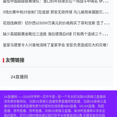
最佳中国超级联赛球队：港口的年轻球员在一场战斗中闻名 伊万放
弃了泰桑（Taishan）
3场比赛中有23张射门在底部 郭安无效传球 鸟儿被用来摆脱它
Setien痴迷于三名后卫
花钱找麻烦！切尔西以5200万美元的价格购买了菲利克斯 签了7年
并在半年内租了夏窗口
缺少英超联赛金靴位三连胜 海拉德落后6球 只有两个连续三个连续
三靴
皇家马德里令人兴奋地消除了皇家学会 安彭负责造成巨大的灾难！
友情链接
24直播网
24直播网——2026世界杯✨花开半夏✨是一个专业的法国VS英格兰直播高
清免费观看网站，法国VS英格兰直播免费直播视频直播，法国VS英格兰直
播在线观看高清直播免费为你提供在线观看NBA直播、NCAA直播、英超
直播、意甲直播、西甲直播、法国VS英格兰直播、美洲杯直播等众多及全
面的服务。您可以随时随地通过我们的平台观看篮球比赛,无需安装任何插