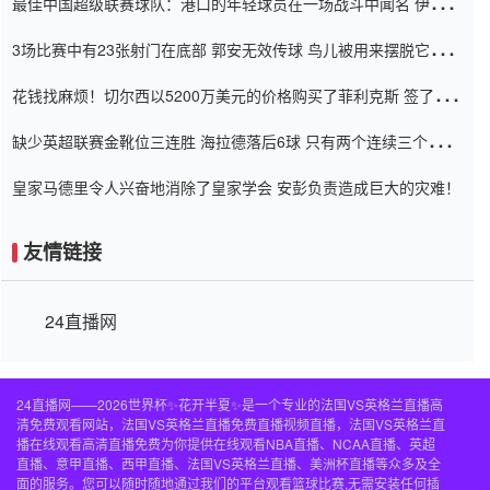
最佳中国超级联赛球队：港口的年轻球员在一场战斗中闻名 伊万放
弃了泰桑（Taishan）
3场比赛中有23张射门在底部 郭安无效传球 鸟儿被用来摆脱它
Setien痴迷于三名后卫
花钱找麻烦！切尔西以5200万美元的价格购买了菲利克斯 签了7年
并在半年内租了夏窗口
缺少英超联赛金靴位三连胜 海拉德落后6球 只有两个连续三个连续
三靴
皇家马德里令人兴奋地消除了皇家学会 安彭负责造成巨大的灾难！
友情链接
24直播网
24直播网——2026世界杯✨花开半夏✨是一个专业的法国VS英格兰直播高
清免费观看网站，法国VS英格兰直播免费直播视频直播，法国VS英格兰直
播在线观看高清直播免费为你提供在线观看NBA直播、NCAA直播、英超
直播、意甲直播、西甲直播、法国VS英格兰直播、美洲杯直播等众多及全
面的服务。您可以随时随地通过我们的平台观看篮球比赛,无需安装任何插