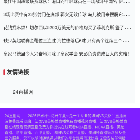
最佳中国超级联赛球队：港口的年轻球员在一场战斗中闻名 伊万放
弃了泰桑（Taishan）
3场比赛中有23张射门在底部 郭安无效传球 鸟儿被用来摆脱它
Setien痴迷于三名后卫
花钱找麻烦！切尔西以5200万美元的价格购买了菲利克斯 签了7年
并在半年内租了夏窗口
缺少英超联赛金靴位三连胜 海拉德落后6球 只有两个连续三个连续
三靴
皇家马德里令人兴奋地消除了皇家学会 安彭负责造成巨大的灾难！
友情链接
24直播网
24直播网——2026世界杯✨花开半夏✨是一个专业的法国VS英格兰直播高
清免费观看网站，法国VS英格兰直播免费直播视频直播，法国VS英格兰直
播在线观看高清直播免费为你提供在线观看NBA直播、NCAA直播、英超
直播、意甲直播、西甲直播、法国VS英格兰直播、美洲杯直播等众多及全
面的服务。您可以随时随地通过我们的平台观看篮球比赛,无需安装任何插