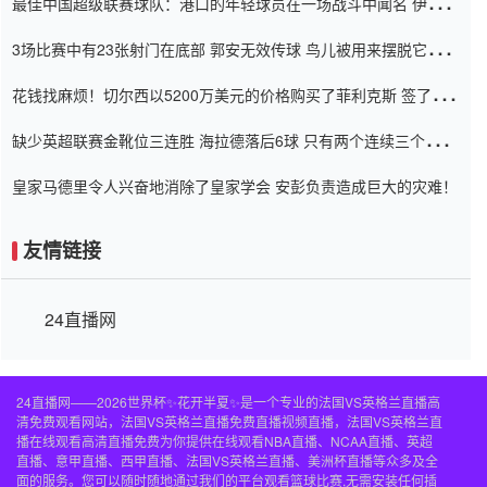
最佳中国超级联赛球队：港口的年轻球员在一场战斗中闻名 伊万放
弃了泰桑（Taishan）
3场比赛中有23张射门在底部 郭安无效传球 鸟儿被用来摆脱它
Setien痴迷于三名后卫
花钱找麻烦！切尔西以5200万美元的价格购买了菲利克斯 签了7年
并在半年内租了夏窗口
缺少英超联赛金靴位三连胜 海拉德落后6球 只有两个连续三个连续
三靴
皇家马德里令人兴奋地消除了皇家学会 安彭负责造成巨大的灾难！
友情链接
24直播网
24直播网——2026世界杯✨花开半夏✨是一个专业的法国VS英格兰直播高
清免费观看网站，法国VS英格兰直播免费直播视频直播，法国VS英格兰直
播在线观看高清直播免费为你提供在线观看NBA直播、NCAA直播、英超
直播、意甲直播、西甲直播、法国VS英格兰直播、美洲杯直播等众多及全
面的服务。您可以随时随地通过我们的平台观看篮球比赛,无需安装任何插