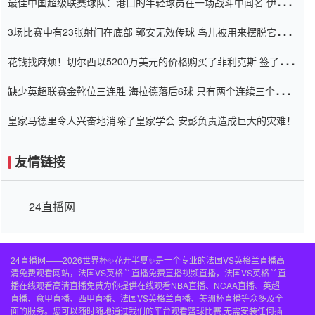
最佳中国超级联赛球队：港口的年轻球员在一场战斗中闻名 伊万放
弃了泰桑（Taishan）
3场比赛中有23张射门在底部 郭安无效传球 鸟儿被用来摆脱它
Setien痴迷于三名后卫
花钱找麻烦！切尔西以5200万美元的价格购买了菲利克斯 签了7年
并在半年内租了夏窗口
缺少英超联赛金靴位三连胜 海拉德落后6球 只有两个连续三个连续
三靴
皇家马德里令人兴奋地消除了皇家学会 安彭负责造成巨大的灾难！
友情链接
24直播网
24直播网——2026世界杯✨花开半夏✨是一个专业的法国VS英格兰直播高
清免费观看网站，法国VS英格兰直播免费直播视频直播，法国VS英格兰直
播在线观看高清直播免费为你提供在线观看NBA直播、NCAA直播、英超
直播、意甲直播、西甲直播、法国VS英格兰直播、美洲杯直播等众多及全
面的服务。您可以随时随地通过我们的平台观看篮球比赛,无需安装任何插