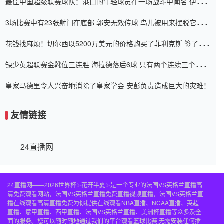
最佳中国超级联赛球队：港口的年轻球员在一场战斗中闻名 伊万放
弃了泰桑（Taishan）
3场比赛中有23张射门在底部 郭安无效传球 鸟儿被用来摆脱它
Setien痴迷于三名后卫
花钱找麻烦！切尔西以5200万美元的价格购买了菲利克斯 签了7年
并在半年内租了夏窗口
缺少英超联赛金靴位三连胜 海拉德落后6球 只有两个连续三个连续
三靴
皇家马德里令人兴奋地消除了皇家学会 安彭负责造成巨大的灾难！
友情链接
24直播网
24直播网——2026世界杯✨花开半夏✨是一个专业的法国VS英格兰直播高
清免费观看网站，法国VS英格兰直播免费直播视频直播，法国VS英格兰直
播在线观看高清直播免费为你提供在线观看NBA直播、NCAA直播、英超
直播、意甲直播、西甲直播、法国VS英格兰直播、美洲杯直播等众多及全
面的服务。您可以随时随地通过我们的平台观看篮球比赛,无需安装任何插