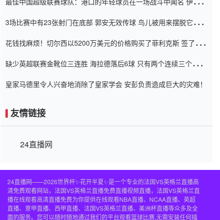
最佳中国超级联赛球队：港口的年轻球员在一场战斗中闻名 伊万放
弃了泰桑（Taishan）
3场比赛中有23张射门在底部 郭安无效传球 鸟儿被用来摆脱它
Setien痴迷于三名后卫
花钱找麻烦！切尔西以5200万美元的价格购买了菲利克斯 签了7年
并在半年内租了夏窗口
缺少英超联赛金靴位三连胜 海拉德落后6球 只有两个连续三个连续
三靴
皇家马德里令人兴奋地消除了皇家学会 安彭负责造成巨大的灾难！
友情链接
24直播网
24直播网——2026世界杯✨花开半夏✨是一个专业的法国VS英格兰直播高
清免费观看网站，法国VS英格兰直播免费直播视频直播，法国VS英格兰直
播在线观看高清直播免费为你提供在线观看NBA直播、NCAA直播、英超
直播、意甲直播、西甲直播、法国VS英格兰直播、美洲杯直播等众多及全
面的服务。您可以随时随地通过我们的平台观看篮球比赛,无需安装任何插