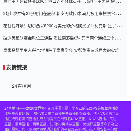
最佳中国超级联赛球队：港口的年轻球员在一场战斗中闻名 伊万放
弃了泰桑（Taishan）
3场比赛中有23张射门在底部 郭安无效传球 鸟儿被用来摆脱它
Setien痴迷于三名后卫
花钱找麻烦！切尔西以5200万美元的价格购买了菲利克斯 签了7年
并在半年内租了夏窗口
缺少英超联赛金靴位三连胜 海拉德落后6球 只有两个连续三个连续
三靴
皇家马德里令人兴奋地消除了皇家学会 安彭负责造成巨大的灾难！
友情链接
24直播网
24直播网——2026世界杯✨花开半夏✨是一个专业的法国VS英格兰直播高
清免费观看网站，法国VS英格兰直播免费直播视频直播，法国VS英格兰直
播在线观看高清直播免费为你提供在线观看NBA直播、NCAA直播、英超
直播、意甲直播、西甲直播、法国VS英格兰直播、美洲杯直播等众多及全
面的服务。您可以随时随地通过我们的平台观看篮球比赛,无需安装任何插