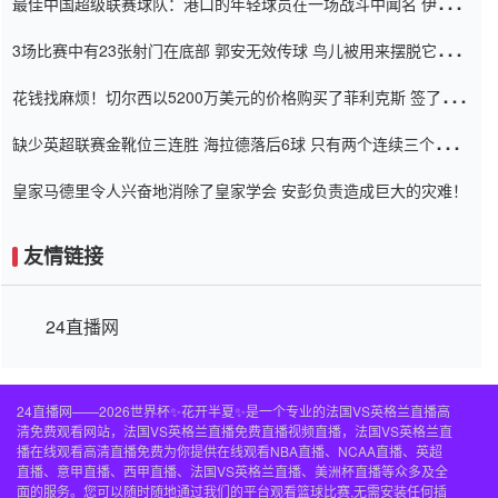
最佳中国超级联赛球队：港口的年轻球员在一场战斗中闻名 伊万放
弃了泰桑（Taishan）
3场比赛中有23张射门在底部 郭安无效传球 鸟儿被用来摆脱它
Setien痴迷于三名后卫
花钱找麻烦！切尔西以5200万美元的价格购买了菲利克斯 签了7年
并在半年内租了夏窗口
缺少英超联赛金靴位三连胜 海拉德落后6球 只有两个连续三个连续
三靴
皇家马德里令人兴奋地消除了皇家学会 安彭负责造成巨大的灾难！
友情链接
24直播网
24直播网——2026世界杯✨花开半夏✨是一个专业的法国VS英格兰直播高
清免费观看网站，法国VS英格兰直播免费直播视频直播，法国VS英格兰直
播在线观看高清直播免费为你提供在线观看NBA直播、NCAA直播、英超
直播、意甲直播、西甲直播、法国VS英格兰直播、美洲杯直播等众多及全
面的服务。您可以随时随地通过我们的平台观看篮球比赛,无需安装任何插