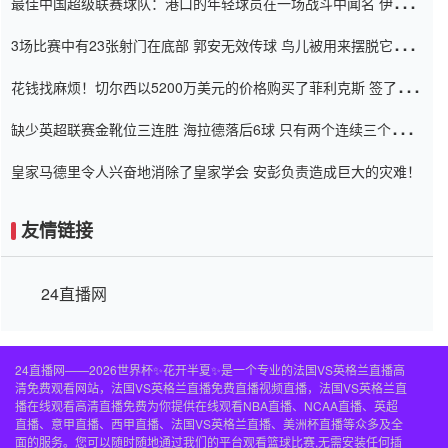
最佳中国超级联赛球队：港口的年轻球员在一场战斗中闻名 伊万放
弃了泰桑（Taishan）
3场比赛中有23张射门在底部 郭安无效传球 鸟儿被用来摆脱它
Setien痴迷于三名后卫
花钱找麻烦！切尔西以5200万美元的价格购买了菲利克斯 签了7年
并在半年内租了夏窗口
缺少英超联赛金靴位三连胜 海拉德落后6球 只有两个连续三个连续
三靴
皇家马德里令人兴奋地消除了皇家学会 安彭负责造成巨大的灾难！
友情链接
24直播网
24直播网——2026世界杯✨花开半夏✨是一个专业的法国VS英格兰直播高
清免费观看网站，法国VS英格兰直播免费直播视频直播，法国VS英格兰直
播在线观看高清直播免费为你提供在线观看NBA直播、NCAA直播、英超
直播、意甲直播、西甲直播、法国VS英格兰直播、美洲杯直播等众多及全
面的服务。您可以随时随地通过我们的平台观看篮球比赛,无需安装任何插