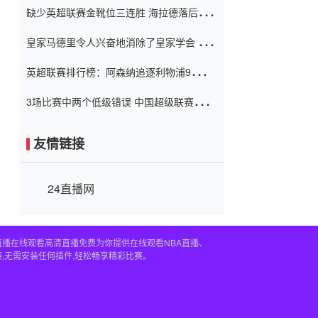
缺少英超联赛金靴位三连胜 海拉德落后6球
窗口
只有两个连续三个连续三靴
皇家马德里令人兴奋地消除了皇家学会 安
彭负责造成巨大的灾难！
英超联赛排行榜：阿森纳追逐利物浦9分 曼
联连续三件坏事
3场比赛中两个低级错误 中国超级联赛的前
守门员很老 是时候让位了 最好的继任者出
现
友情链接
24直播网
直播在线观看高清直播免费为你提供在线观看NBA直播、
,无需安装任何插件,轻松畅享精彩比赛。