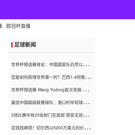
播
欧冠杯直播
足球新闻
世界杯预选赛排名：中国国家队仍然以6分
排名底部 进球差-13令人震惊
您是如何获得世界第一的？巴西1-4阿根
廷：Vinicius 0射击90分钟内
世界杯预选赛-Wang Yudong首次亮相 中国
国家足球队错过了世界杯0-2
最佳中国超级联赛球队：港口的年轻球员在
一场战斗中闻名 伊万放弃了泰桑
3场比赛中有23张射门在底部 郭安无效传球
（Taishan）
鸟儿被用来摆脱它 Setien痴迷于三名后卫
花钱找麻烦！切尔西以5200万美元的价格
购买了菲利克斯 签了7年 并在半年内租了夏