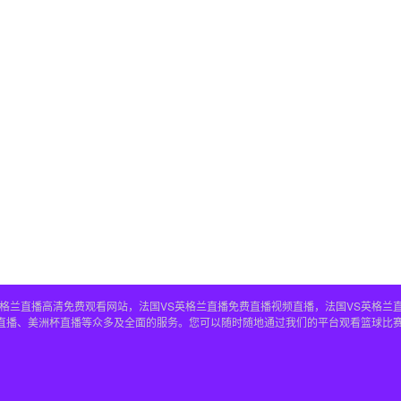
S英格兰直播高清免费观看网站，法国VS英格兰直播免费直播视频直播，法国VS英格兰
兰直播、美洲杯直播等众多及全面的服务。您可以随时随地通过我们的平台观看篮球比赛