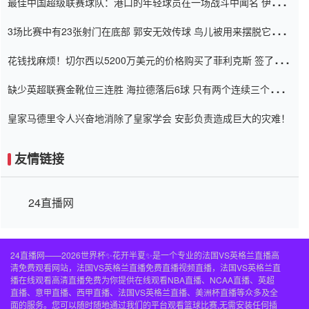
最佳中国超级联赛球队：港口的年轻球员在一场战斗中闻名 伊万放
弃了泰桑（Taishan）
3场比赛中有23张射门在底部 郭安无效传球 鸟儿被用来摆脱它
Setien痴迷于三名后卫
花钱找麻烦！切尔西以5200万美元的价格购买了菲利克斯 签了7年
并在半年内租了夏窗口
缺少英超联赛金靴位三连胜 海拉德落后6球 只有两个连续三个连续
三靴
皇家马德里令人兴奋地消除了皇家学会 安彭负责造成巨大的灾难！
友情链接
24直播网
24直播网——2026世界杯✨花开半夏✨是一个专业的法国VS英格兰直播高
清免费观看网站，法国VS英格兰直播免费直播视频直播，法国VS英格兰直
播在线观看高清直播免费为你提供在线观看NBA直播、NCAA直播、英超
直播、意甲直播、西甲直播、法国VS英格兰直播、美洲杯直播等众多及全
面的服务。您可以随时随地通过我们的平台观看篮球比赛,无需安装任何插