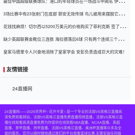
最佳中国超级联赛球队：港口的年轻球员在一场战斗中闻名 伊万放
弃了泰桑（Taishan）
3场比赛中有23张射门在底部 郭安无效传球 鸟儿被用来摆脱它
Setien痴迷于三名后卫
花钱找麻烦！切尔西以5200万美元的价格购买了菲利克斯 签了7年
并在半年内租了夏窗口
缺少英超联赛金靴位三连胜 海拉德落后6球 只有两个连续三个连续
三靴
皇家马德里令人兴奋地消除了皇家学会 安彭负责造成巨大的灾难！
友情链接
24直播网
24直播网——2026世界杯✨花开半夏✨是一个专业的法国VS英格兰直播高
清免费观看网站，法国VS英格兰直播免费直播视频直播，法国VS英格兰直
播在线观看高清直播免费为你提供在线观看NBA直播、NCAA直播、英超
直播、意甲直播、西甲直播、法国VS英格兰直播、美洲杯直播等众多及全
面的服务。您可以随时随地通过我们的平台观看篮球比赛,无需安装任何插