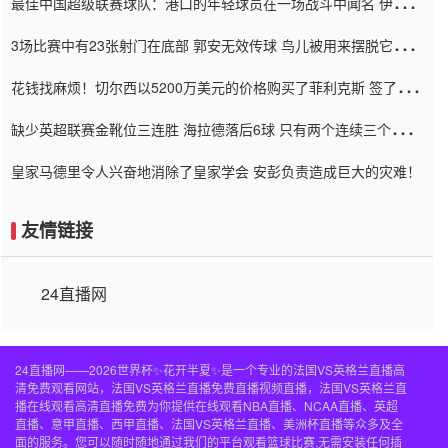
最佳中国超级联赛球队：港口的年轻球员在一场战斗中闻名 伊万放
弃了泰桑（Taishan）
3场比赛中有23张射门在底部 郭安无效传球 鸟儿被用来摆脱它
Setien痴迷于三名后卫
花钱找麻烦！切尔西以5200万美元的价格购买了菲利克斯 签了7年
并在半年内租了夏窗口
缺少英超联赛金靴位三连胜 海拉德落后6球 只有两个连续三个连续
三靴
皇家马德里令人兴奋地消除了皇家学会 安彭负责造成巨大的灾难！
友情链接
24直播网
24直播网——2026世界杯✨花开半夏✨是一个专业的法国VS英格兰直播高
清免费观看网站，法国VS英格兰直播免费直播视频直播，法国VS英格兰直
播在线观看高清直播免费为你提供在线观看NBA直播、NCAA直播、英超
直播、意甲直播、西甲直播、法国VS英格兰直播、美洲杯直播等众多及全
面的服务。您可以随时随地通过我们的平台观看篮球比赛,无需安装任何插