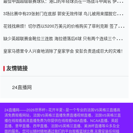
最佳中国超级联赛球队：港口的年轻球员在一场战斗中闻名 伊万放
弃了泰桑（Taishan）
3场比赛中有23张射门在底部 郭安无效传球 鸟儿被用来摆脱它
Setien痴迷于三名后卫
花钱找麻烦！切尔西以5200万美元的价格购买了菲利克斯 签了7年
并在半年内租了夏窗口
缺少英超联赛金靴位三连胜 海拉德落后6球 只有两个连续三个连续
三靴
皇家马德里令人兴奋地消除了皇家学会 安彭负责造成巨大的灾难！
友情链接
24直播网
24直播网——2026世界杯✨花开半夏✨是一个专业的法国VS英格兰直播高
清免费观看网站，法国VS英格兰直播免费直播视频直播，法国VS英格兰直
播在线观看高清直播免费为你提供在线观看NBA直播、NCAA直播、英超
直播、意甲直播、西甲直播、法国VS英格兰直播、美洲杯直播等众多及全
面的服务。您可以随时随地通过我们的平台观看篮球比赛,无需安装任何插