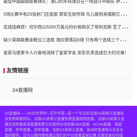
最佳中国超级联赛球队：港口的年轻球员在一场战斗中闻名 伊万放
弃了泰桑（Taishan）
3场比赛中有23张射门在底部 郭安无效传球 鸟儿被用来摆脱它
Setien痴迷于三名后卫
花钱找麻烦！切尔西以5200万美元的价格购买了菲利克斯 签了7年
并在半年内租了夏窗口
缺少英超联赛金靴位三连胜 海拉德落后6球 只有两个连续三个连续
三靴
皇家马德里令人兴奋地消除了皇家学会 安彭负责造成巨大的灾难！
友情链接
24直播网
24直播网——2026世界杯✨花开半夏✨是一个专业的法国VS英格兰直播高
清免费观看网站，法国VS英格兰直播免费直播视频直播，法国VS英格兰直
播在线观看高清直播免费为你提供在线观看NBA直播、NCAA直播、英超
直播、意甲直播、西甲直播、法国VS英格兰直播、美洲杯直播等众多及全
面的服务。您可以随时随地通过我们的平台观看篮球比赛,无需安装任何插