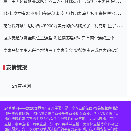
最佳中国超级联赛球队：港口的年轻球员在一场战斗中闻名 伊万放
弃了泰桑（Taishan）
3场比赛中有23张射门在底部 郭安无效传球 鸟儿被用来摆脱它
Setien痴迷于三名后卫
花钱找麻烦！切尔西以5200万美元的价格购买了菲利克斯 签了7年
并在半年内租了夏窗口
缺少英超联赛金靴位三连胜 海拉德落后6球 只有两个连续三个连续
三靴
皇家马德里令人兴奋地消除了皇家学会 安彭负责造成巨大的灾难！
友情链接
24直播网
24直播网——2026世界杯✨花开半夏✨是一个专业的法国VS英格兰直播高
清免费观看网站，法国VS英格兰直播免费直播视频直播，法国VS英格兰直
播在线观看高清直播免费为你提供在线观看NBA直播、NCAA直播、英超
直播、意甲直播、西甲直播、法国VS英格兰直播、美洲杯直播等众多及全
面的服务。您可以随时随地通过我们的平台观看篮球比赛,无需安装任何插