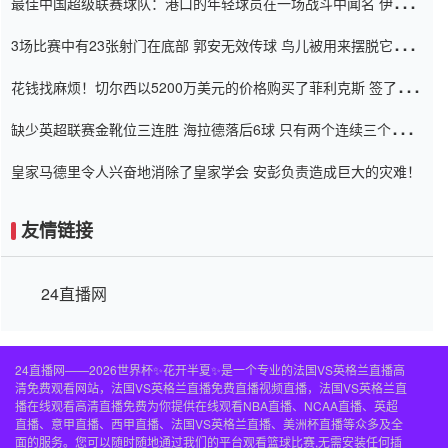
最佳中国超级联赛球队：港口的年轻球员在一场战斗中闻名 伊万放
弃了泰桑（Taishan）
3场比赛中有23张射门在底部 郭安无效传球 鸟儿被用来摆脱它
Setien痴迷于三名后卫
花钱找麻烦！切尔西以5200万美元的价格购买了菲利克斯 签了7年
并在半年内租了夏窗口
缺少英超联赛金靴位三连胜 海拉德落后6球 只有两个连续三个连续
三靴
皇家马德里令人兴奋地消除了皇家学会 安彭负责造成巨大的灾难！
友情链接
24直播网
24直播网——2026世界杯✨花开半夏✨是一个专业的法国VS英格兰直播高
清免费观看网站，法国VS英格兰直播免费直播视频直播，法国VS英格兰直
播在线观看高清直播免费为你提供在线观看NBA直播、NCAA直播、英超
直播、意甲直播、西甲直播、法国VS英格兰直播、美洲杯直播等众多及全
面的服务。您可以随时随地通过我们的平台观看篮球比赛,无需安装任何插