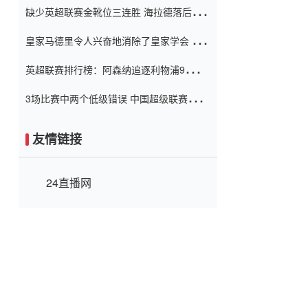
缺少英超联赛金靴位三连胜 海拉德落后6球
窗口
只有两个连续三个连续三靴
皇家马德里令人兴奋地消除了皇家学会 安
彭负责造成巨大的灾难！
英超联赛排行榜：阿森纳追逐利物浦9分 曼
联连续三件坏事
3场比赛中两个低级错误 中国超级联赛的前
守门员很老 是时候让位了 最好的继任者出
现
友情链接
24直播网