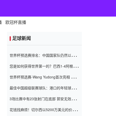
播
欧冠杯直播
足球新闻
世界杯预选赛排名：中国国家队仍然以6分
排名底部 进球差-13令人震惊
您是如何获得世界第一的？巴西1-4阿根
廷：Vinicius 0射击90分钟内
世界杯预选赛-Wang Yudong首次亮相 中国
国家足球队错过了世界杯0-2
最佳中国超级联赛球队：港口的年轻球员在
一场战斗中闻名 伊万放弃了泰桑
3场比赛中有23张射门在底部 郭安无效传球
（Taishan）
鸟儿被用来摆脱它 Setien痴迷于三名后卫
花钱找麻烦！切尔西以5200万美元的价格
购买了菲利克斯 签了7年 并在半年内租了夏