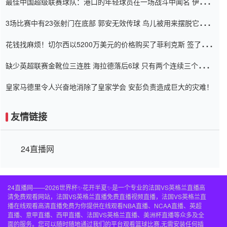
最佳中国超级联赛球队：港口的年轻球员在一场战斗中闻名 伊万放
弃了泰桑（Taishan）
3场比赛中有23张射门在底部 郭安无效传球 鸟儿被用来摆脱它
Setien痴迷于三名后卫
花钱找麻烦！切尔西以5200万美元的价格购买了菲利克斯 签了7年
并在半年内租了夏窗口
缺少英超联赛金靴位三连胜 海拉德落后6球 只有两个连续三个连续
三靴
皇家马德里令人兴奋地消除了皇家学会 安彭负责造成巨大的灾难！
友情链接
24直播网
24直播网——2026世界杯✨花开半夏✨是一个专业的法国VS英格兰直播高
清免费观看网站，法国VS英格兰直播免费直播视频直播，法国VS英格兰直
播在线观看高清直播免费为你提供在线观看NBA直播、NCAA直播、英超
直播、意甲直播、西甲直播、法国VS英格兰直播、美洲杯直播等众多及全
面的服务。您可以随时随地通过我们的平台观看篮球比赛,无需安装任何插