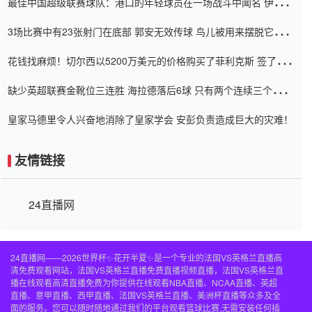
最佳中国超级联赛球队：港口的年轻球员在一场战斗中闻名 伊万放
弃了泰桑（Taishan）
3场比赛中有23张射门在底部 郭安无效传球 鸟儿被用来摆脱它
Setien痴迷于三名后卫
花钱找麻烦！切尔西以5200万美元的价格购买了菲利克斯 签了7年
并在半年内租了夏窗口
缺少英超联赛金靴位三连胜 海拉德落后6球 只有两个连续三个连续
三靴
皇家马德里令人兴奋地消除了皇家学会 安彭负责造成巨大的灾难！
友情链接
24直播网
24直播网——2026世界杯✨花开半夏✨是一个专业的法国VS英格兰直播高
清免费观看网站，法国VS英格兰直播免费直播视频直播，法国VS英格兰直
播在线观看高清直播免费为你提供在线观看NBA直播、NCAA直播、英超
直播、意甲直播、西甲直播、法国VS英格兰直播、美洲杯直播等众多及全
面的服务。您可以随时随地通过我们的平台观看篮球比赛,无需安装任何插