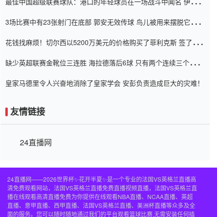
最佳中国超级联赛球队：港口的年轻球员在一场战斗中闻名 伊万放
弃了泰桑（Taishan）
3场比赛中有23张射门在底部 郭安无效传球 鸟儿被用来摆脱它
Setien痴迷于三名后卫
花钱找麻烦！切尔西以5200万美元的价格购买了菲利克斯 签了7年
并在半年内租了夏窗口
缺少英超联赛金靴位三连胜 海拉德落后6球 只有两个连续三个连续
三靴
皇家马德里令人兴奋地消除了皇家学会 安彭负责造成巨大的灾难！
友情链接
24直播网
24直播网——2026世界杯✨花开半夏✨是一个专业的法国VS英格兰直播高
清免费观看网站，法国VS英格兰直播免费直播视频直播，法国VS英格兰直
播在线观看高清直播免费为你提供在线观看NBA直播、NCAA直播、英超
直播、意甲直播、西甲直播、法国VS英格兰直播、美洲杯直播等众多及全
面的服务。您可以随时随地通过我们的平台观看篮球比赛,无需安装任何插