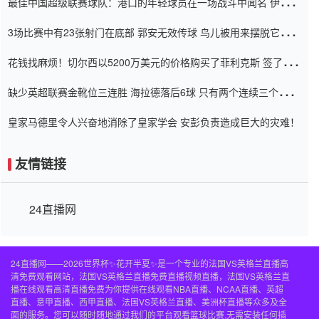
最佳中国超级联赛球队：港口的年轻球员在一场战斗中闻名 伊万放
弃了泰桑（Taishan）
3场比赛中有23张射门在底部 郭安无效传球 鸟儿被用来摆脱它
Setien痴迷于三名后卫
花钱找麻烦！切尔西以5200万美元的价格购买了菲利克斯 签了7年
并在半年内租了夏窗口
缺少英超联赛金靴位三连胜 海拉德落后6球 只有两个连续三个连续
三靴
皇家马德里令人兴奋地消除了皇家学会 安彭负责造成巨大的灾难！
友情链接
24直播网
24直播网——2026世界杯✨花开半夏✨是一个专业的法国VS英格兰直播高
清免费观看网站，法国VS英格兰直播免费直播视频直播，法国VS英格兰直
播在线观看高清直播免费为你提供在线观看NBA直播、NCAA直播、英超
直播、意甲直播、西甲直播、法国VS英格兰直播、美洲杯直播等众多及全
面的服务。您可以随时随地通过我们的平台观看篮球比赛,无需安装任何插