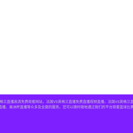
S英格兰直播高清免费观看网站，法国VS英格兰直播免费直播视频直播，法国VS英格兰
兰直播、美洲杯直播等众多及全面的服务。您可以随时随地通过我们的平台观看篮球比赛