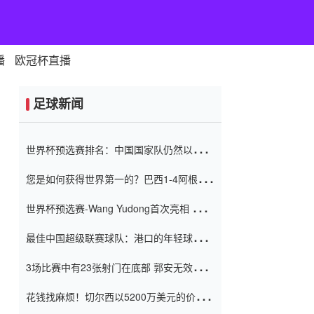
播
欧冠杯直播
足球新闻
世界杯预选赛排名：中国国家队仍然以6分
排名底部 进球差-13令人震惊
您是如何获得世界第一的？巴西1-4阿根
廷：Vinicius 0射击90分钟内
世界杯预选赛-Wang Yudong首次亮相 中国
国家足球队错过了世界杯0-2
最佳中国超级联赛球队：港口的年轻球员在
一场战斗中闻名 伊万放弃了泰桑
3场比赛中有23张射门在底部 郭安无效传球
（Taishan）
鸟儿被用来摆脱它 Setien痴迷于三名后卫
花钱找麻烦！切尔西以5200万美元的价格
购买了菲利克斯 签了7年 并在半年内租了夏