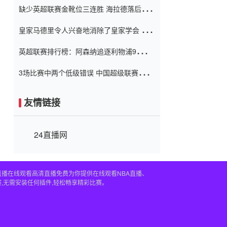
缺少英超联赛金靴位三连胜 海拉德落后6球
窗口
只有两个连续三个连续三靴
皇家马德里令人兴奋地消除了皇家学会 安
彭负责造成巨大的灾难！
英超联赛排行榜：阿森纳追逐利物浦9分 曼
联连续三件坏事
3场比赛中两个低级错误 中国超级联赛的前
守门员很老 是时候让位了 最好的继任者出
现
友情链接
24直播网
直播在线观看高清直播免费为你提供在线观看NBA直播、
,无需安装任何插件,轻松畅享精彩比赛。