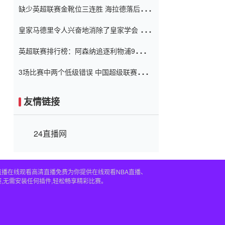
缺少英超联赛金靴位三连胜 海拉德落后6球
窗口
只有两个连续三个连续三靴
皇家马德里令人兴奋地消除了皇家学会 安
彭负责造成巨大的灾难！
英超联赛排行榜：阿森纳追逐利物浦9分 曼
联连续三件坏事
3场比赛中两个低级错误 中国超级联赛的前
守门员很老 是时候让位了 最好的继任者出
现
友情链接
24直播网
直播在线观看高清直播免费为你提供在线观看NBA直播、
,无需安装任何插件,轻松畅享精彩比赛。