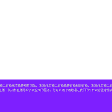
S英格兰直播高清免费观看网站，法国VS英格兰直播免费直播视频直播，法国VS英格兰
兰直播、美洲杯直播等众多及全面的服务。您可以随时随地通过我们的平台观看篮球比赛