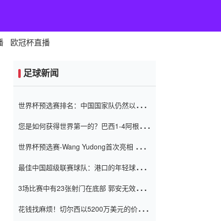
播
欧冠杯直播
足球新闻
世界杯预选赛排名：中国国家队仍然以6分
排名底部 进球差-13令人震惊
您是如何获得世界第一的？巴西1-4阿根
廷：Vinicius 0射击90分钟内
世界杯预选赛-Wang Yudong首次亮相 中国
国家足球队错过了世界杯0-2
最佳中国超级联赛球队：港口的年轻球员在
一场战斗中闻名 伊万放弃了泰桑
3场比赛中有23张射门在底部 郭安无效传球
（Taishan）
鸟儿被用来摆脱它 Setien痴迷于三名后卫
花钱找麻烦！切尔西以5200万美元的价格
购买了菲利克斯 签了7年 并在半年内租了夏