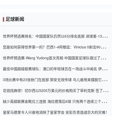
足球新闻
世界杯预选赛排名：中国国家队仍然以6分排名底部 进球差-13令人
震惊
您是如何获得世界第一的？巴西1-4阿根廷：Vinicius 0射击90分钟
内
世界杯预选赛-Wang Yudong首次亮相 中国国家足球队错过了世界
杯0-2
最佳中国超级联赛球队：港口的年轻球员在一场战斗中闻名 伊万放
弃了泰桑（Taishan）
3场比赛中有23张射门在底部 郭安无效传球 鸟儿被用来摆脱它
Setien痴迷于三名后卫
花钱找麻烦！切尔西以5200万美元的价格购买了菲利克斯 签了7年
并在半年内租了夏窗口
缺少英超联赛金靴位三连胜 海拉德落后6球 只有两个连续三个连续
三靴
皇家马德里令人兴奋地消除了皇家学会 安彭负责造成巨大的灾难！