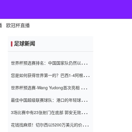
播
欧冠杯直播
足球新闻
世界杯预选赛排名：中国国家队仍然以6分
排名底部 进球差-13令人震惊
您是如何获得世界第一的？巴西1-4阿根
廷：Vinicius 0射击90分钟内
世界杯预选赛-Wang Yudong首次亮相 中国
国家足球队错过了世界杯0-2
最佳中国超级联赛球队：港口的年轻球员在
一场战斗中闻名 伊万放弃了泰桑
3场比赛中有23张射门在底部 郭安无效传球
（Taishan）
鸟儿被用来摆脱它 Setien痴迷于三名后卫
花钱找麻烦！切尔西以5200万美元的价格
购买了菲利克斯 签了7年 并在半年内租了夏