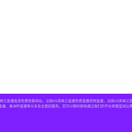
S英格兰直播高清免费观看网站，法国VS英格兰直播免费直播视频直播，法国VS英格兰
兰直播、美洲杯直播等众多及全面的服务。您可以随时随地通过我们的平台观看篮球比赛