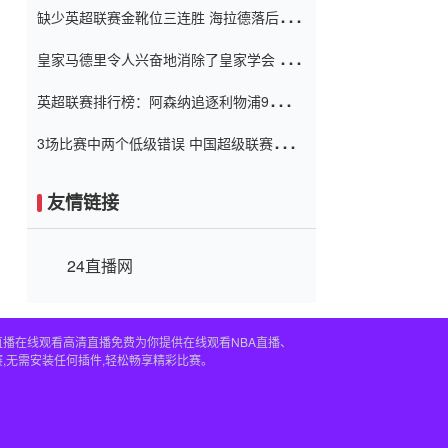
缺少英超联赛金靴位三连胜 海拉德落后6球
窗口
只有两个连续三个连续三靴
皇家马德里令人兴奋地消除了皇家学会 安
彭负责造成巨大的灾难！
英超联赛排行榜：阿森纳追逐利物浦9分 曼
联连续三件坏事
3场比赛中两个低级错误 中国超级联赛的前
守门员很老 是时候让位了 最好的继任者出
现
友情链接
24直播网
直播在线观看高清直播免费为你提供在线观看NBA直播、
,无需安装任何插件,轻松畅享精彩比赛。