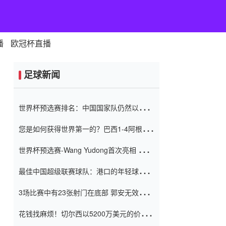
播
欧冠杯直播
足球新闻
世界杯预选赛排名：中国国家队仍然以6分
排名底部 进球差-13令人震惊
您是如何获得世界第一的？巴西1-4阿根
廷：Vinicius 0射击90分钟内
世界杯预选赛-Wang Yudong首次亮相 中国
国家足球队错过了世界杯0-2
最佳中国超级联赛球队：港口的年轻球员在
一场战斗中闻名 伊万放弃了泰桑
3场比赛中有23张射门在底部 郭安无效传球
（Taishan）
鸟儿被用来摆脱它 Setien痴迷于三名后卫
花钱找麻烦！切尔西以5200万美元的价格
购买了菲利克斯 签了7年 并在半年内租了夏