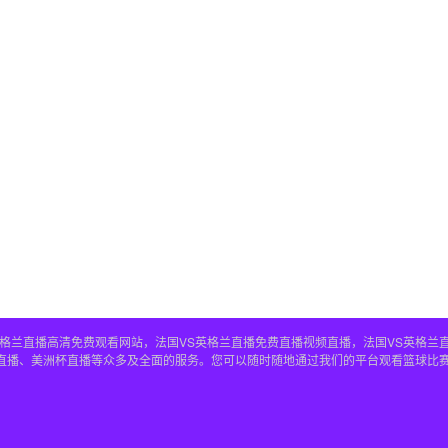
S英格兰直播高清免费观看网站，法国VS英格兰直播免费直播视频直播，法国VS英格兰
兰直播、美洲杯直播等众多及全面的服务。您可以随时随地通过我们的平台观看篮球比赛