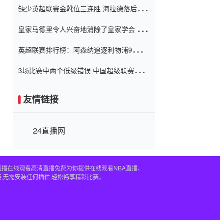
缺少英超联赛金靴位三连胜 海拉德落后6球
窗口
只有两个连续三个连续三靴
皇家马德里令人兴奋地消除了皇家学会 安
彭负责造成巨大的灾难！
英超联赛排行榜：阿森纳追逐利物浦9分 曼
联连续三件坏事
3场比赛中两个低级错误 中国超级联赛的前
守门员很老 是时候让位了 最好的继任者出
现
友情链接
24直播网
直播在线观看高清直播免费为你提供在线观看NBA直播、
,无需安装任何插件,轻松畅享精彩比赛。