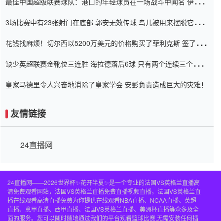
最佳中国超级联赛球队：港口的年轻球员在一场战斗中闻名 伊万放
弃了泰桑（Taishan）
3场比赛中有23张射门在底部 郭安无效传球 鸟儿被用来摆脱它
Setien痴迷于三名后卫
花钱找麻烦！切尔西以5200万美元的价格购买了菲利克斯 签了7年
并在半年内租了夏窗口
缺少英超联赛金靴位三连胜 海拉德落后6球 只有两个连续三个连续
三靴
皇家马德里令人兴奋地消除了皇家学会 安彭负责造成巨大的灾难！
友情链接
24直播网
24直播网——2026世界杯✨花开半夏✨是一个专业的法国VS英格兰直播高
清免费观看网站，法国VS英格兰直播免费直播视频直播，法国VS英格兰直
播在线观看高清直播免费为你提供在线观看NBA直播、NCAA直播、英超
直播、意甲直播、西甲直播、法国VS英格兰直播、美洲杯直播等众多及全
面的服务。您可以随时随地通过我们的平台观看篮球比赛,无需安装任何插